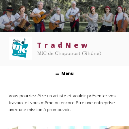
Aller
au
contenu
principal
T r a d N e w
MJC de Chaponost (Rhône)
Menu
Vous pourriez être un artiste et vouloir présenter vos
travaux et vous même ou encore être une entreprise
avec une mission à promouvoir.