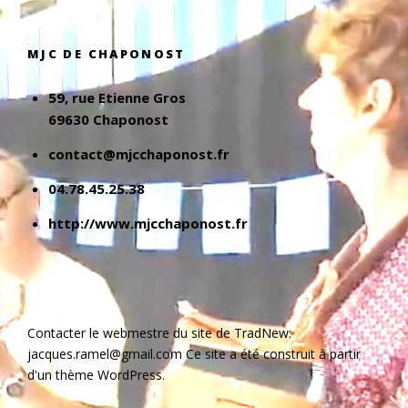
MJC DE CHAPONOST
59, rue Etienne Gros
69630 Chaponost
contact@mjcchaponost.fr
04.78.45.25.38
http://www.mjcchaponost.fr
Contacter le webmestre du site de TradNew:
jacques.ramel@gmail.com Ce site a été construit à partir
d'un thème WordPress.