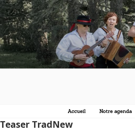
Aller
au
contenu
principal
Accueil
Notre agenda
Teaser TradNew