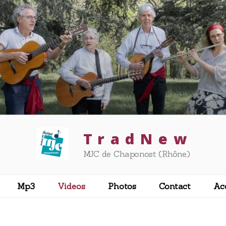
T r a d N e w
MJC de Chaponost (Rhône)
Mp3
Videos
Photos
Contact
Ac