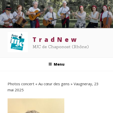
Aller
au
contenu
principal
T r a d N e w
MJC de Chaponost (Rhône)
Menu
Photos concert « Au cœur des gens » Vaugneray, 23
mai 2025