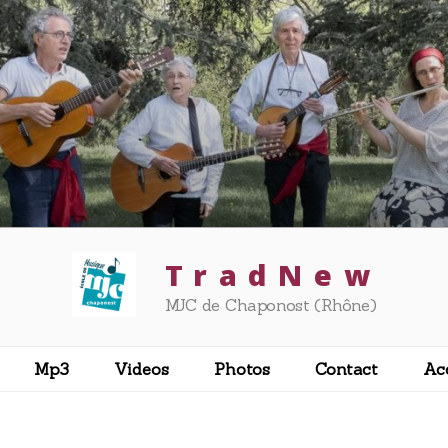
T r a d N e w
MJC de Chaponost (Rhône)
Mp3
Videos
Photos
Contact
Ac