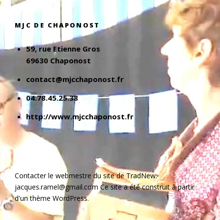
MJC DE CHAPONOST
59, rue Etienne Gros
69630 Chaponost
contact@mjcchaponost.fr
04.78.45.25.38
http://www.mjcchaponost.fr
Contacter le webmestre du site de TradNew:
jacques.ramel@gmail.com Ce site a été construit à partir
d'un thème WordPress.